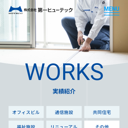
M
E
N
U
M
E
N
U
WORKS
実績紹介
オフィスビル
通信施設
共同住宅
福祉施設
リニューアル
その他