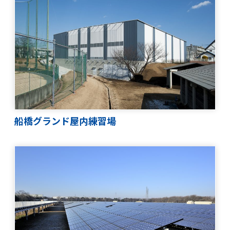
企業情報
企業理念
会社概要
役員紹介
組織図
事業所所在地
沿革
社長メッセージ
CSRの取り組み
船橋グランド屋内練習場
電子公告
協力会社向け情報
協力会社向けサイト(PW必須）
書式ダウンロード（安全衛生管理規則掲載）
協力会社募集要項