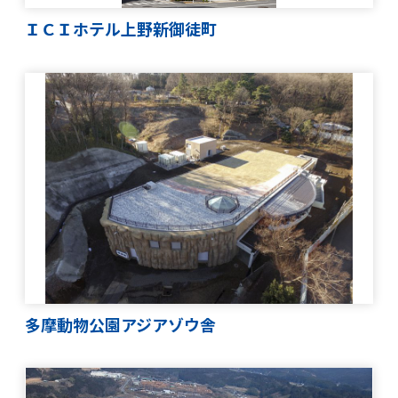
ＩＣＩホテル上野新御徒町
多摩動物公園アジアゾウ舎