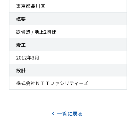
東京都品川区
TOP
実績紹介
概要
お知らせ
DXへの取り組み
鉄骨造 / 地上2階建
事業案内
その他の取り組み
竣工
企業情報
2012年3月
企業理念
会社概要
役員紹介
設計
組織図
事業所所在地
沿革
株式会社ＮＴＴファシリティーズ
社長メッセージ
CSRの取り組み
一覧に戻る
電子公告
協力会社向け情報