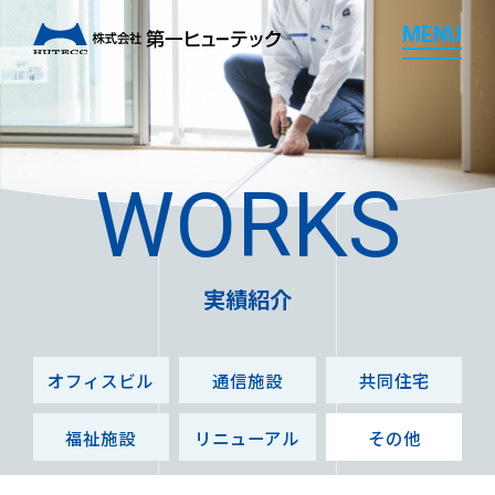
M
E
N
U
M
E
N
U
WORKS
実績紹介
オフィスビル
通信施設
共同住宅
福祉施設
リニューアル
その他