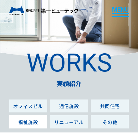
M
E
N
U
M
E
N
U
WORKS
実績紹介
オフィスビル
通信施設
共同住宅
福祉施設
リニューアル
その他