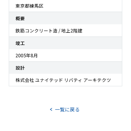
東京都練馬区
TOP
実績紹介
概要
お知らせ
DXへの取り組み
鉄筋コンクリート造 / 地上2階建
事業案内
その他の取り組み
竣工
企業情報
2005年8月
企業理念
会社概要
役員紹介
設計
組織図
事業所所在地
沿革
株式会社 ユナイテッド リバティ アーキテクツ
社長メッセージ
CSRの取り組み
一覧に戻る
電子公告
協力会社向け情報