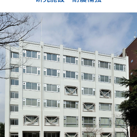
事業所所在地
沿革
社長メッセージ
CSRの取り組み
電子公告
協力会社向け情報
協力会社向けサイト(PW必須）
書式ダウンロード（安全衛生管理規則掲載）
協力会社募集要項
個人情報保護方針
環境保護⽅針