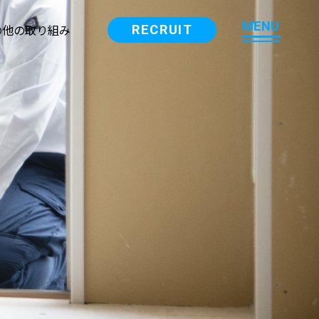
M
E
N
U
の他の取り組み
RECRUIT
M
E
N
U