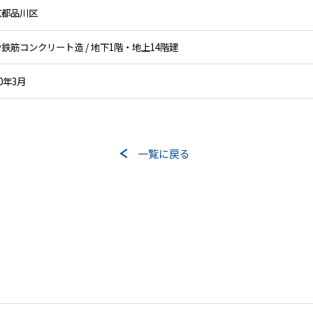
京都品川区
鉄筋コンクリート造 / 地下1階・地上14階建
10年3月
一覧に戻る