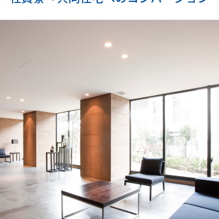
会社概要
役員紹介
組織図
事業所所在地
沿革
社長メッセージ
CSRの取り組み
電子公告
協力会社向け情報
協力会社向けサイト(PW必須）
書式ダウンロード（安全衛生管理規則掲載）
協力会社募集要項