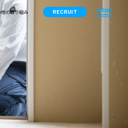
M
E
N
U
の他の取り組み
RECRUIT
M
E
N
U