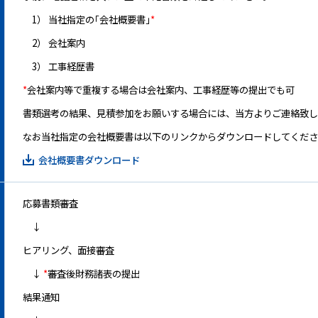
事業所所在地
1） 当社指定の｢会社概要書｣
*
沿革
2） 会社案内
3） 工事経歴書
社長メッセージ
*
会社案内等で重複する場合は会社案内、工事経歴等の提出でも可
CSRの取り組み
書類選考の結果、見積参加をお願いする場合には、当方よりご連絡致し
電子公告
なお当社指定の会社概要書は以下のリンクからダウンロードしてくださ
会社概要書ダウンロード
協力会社向け情報
協力会社向けサイト(PW必須）
応募書類審査
書式ダウンロード（安全衛生管理規則掲載）
↓
協力会社募集要項
ヒアリング、面接審査
↓
*
審査後財務諸表の提出
個人情報保護方針
結果通知