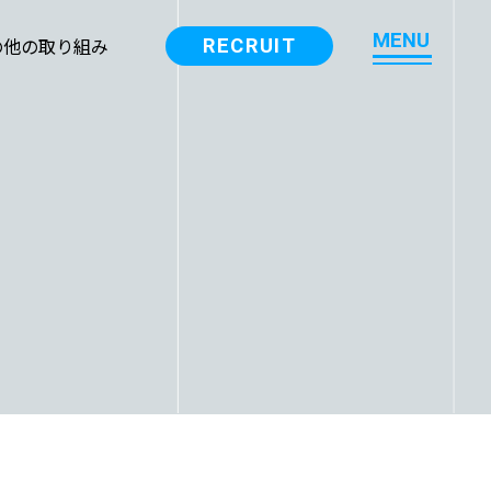
M
E
N
U
の他の取り組み
RECRUIT
M
E
N
U