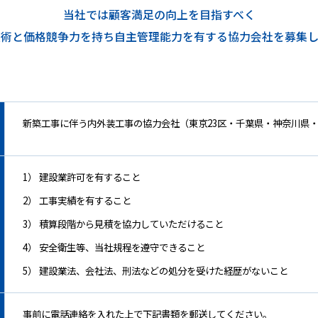
TOP
当社では顧客満足の向上を目指すべく
お知らせ
技術と価格競争力を持ち自主管理能力を有する協力会社を募集し
事業案内
実績紹介
新築工事に伴う内外装工事の協力会社（東京23区・千葉県・神奈川県
DXへの取り組み
その他の取り組み
1） 建設業許可を有すること
企業情報
2） 工事実績を有すること
3） 積算段階から見積を協力していただけること
企業理念
4） 安全衛生等、当社規程を遵守できること
会社概要
5） 建設業法、会社法、刑法などの処分を受けた経歴がないこと
役員紹介
組織図
事前に電話連絡を入れた上で下記書類を郵送してください。