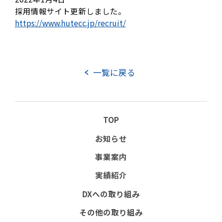
採用情報サイト更新しました。
https://www.hutecc.jp/recruit/
一覧に戻る
TOP
実績紹介
お知らせ
DXへの取り組み
事業案内
その他の取り組み
TOP
企業情報
お知らせ
企業理念
会社概要
役員紹介
事業案内
組織図
事業所所在地
沿革
実績紹介
DXへの取り組み
社長メッセージ
その他の取り組み