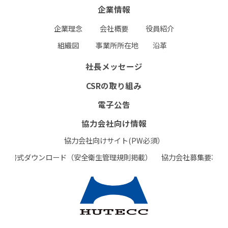
CSRの取り組み
企業情報
電子公告
企業理念
会社概要
役員紹介
組織図
事業所所在地
沿革
協力会社向け情報
社長メッセージ
協力会社向けサイト(PW必須）
CSRの取り組み
書式ダウンロード（安全衛生管理規則掲載）
電子公告
協力会社募集要項
協力会社向け情報
お問い合わせフォーム
RECRUIT
協力会社向けサイト(PW必須）
書式ダウンロード（安全衛生管理規則掲載）
協力会社募集要項
個人情報保護方針
環境保護⽅針