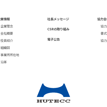
企業情報
社長メッセージ
協力会
企業理念
協力
CSRの取り組み
会社概要
書式
電子公告
役員紹介
協力
組織図
事業所所在地
沿革