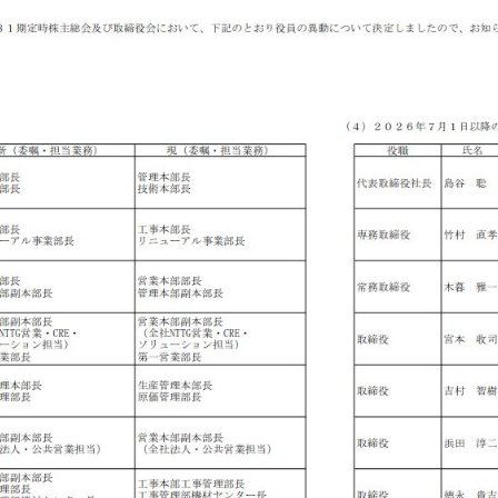
その他の取り組み
企業情報
企業理念
会社概要
役員紹介
組織図
事業所所在地
沿革
社長メッセージ
CSRの取り組み
電子公告