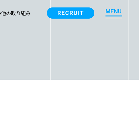
M
E
N
U
の他の取り組み
RECRUIT
M
E
N
U