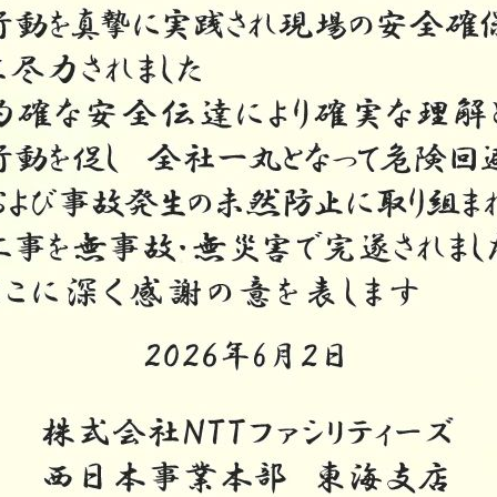
沿革
社長メッセージ
CSRの取り組み
電子公告
協力会社向け情報
協力会社向けサイト(PW必須）
書式ダウンロード（安全衛生管理規則掲載）
協力会社募集要項
個人情報保護方針
環境保護⽅針