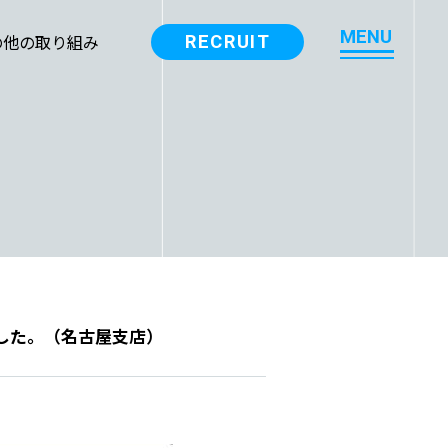
M
E
N
U
の他の取り組み
RECRUIT
M
E
N
U
した。（名古屋支店）