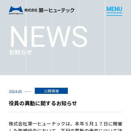
M
E
N
U
M
E
N
U
NEWS
お知らせ
公開情報
2024.05
役員の異動に関するお知らせ
株式会社第一ヒューテックは、本年５月１７日に開催
した取締役会において、下記の異動の予定について決