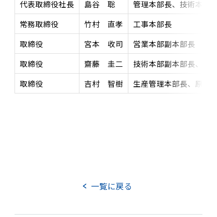
代表取締役社長
島谷 聡
管理本部長、技術本部
TOP
実績紹介
常務取締役
竹村 直孝
工事本部長
お知らせ
DXへの取り組み
取締役
宮本 收司
営業本部副本部長 全
事業案内
その他の取り組み
取締役
齋藤 圭二
技術本部副本部長、技
企業情報
取締役
吉村 智樹
生産管理本部長、原価
企業理念
会社概要
役員紹介
組織図
事業所所在地
沿革
社長メッセージ
CSRの取り組み
一覧に戻る
電子公告
協力会社向け情報