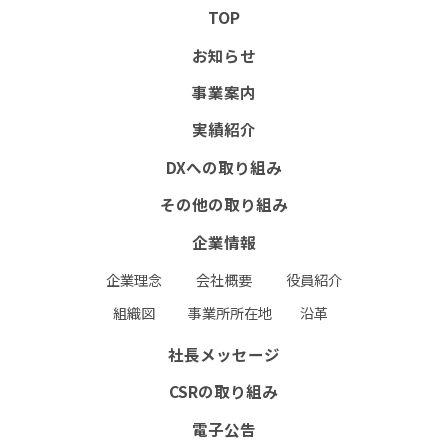
TOP
組織図
事業所所在地
沿革
お知らせ
社長メッセージ
事業案内
CSRの取り組み
実績紹介
電子公告
DXへの取り組み
その他の取り組み
協力会社向け情報
企業情報
協力会社向けサイト(PW必須）
企業理念
会社概要
役員紹介
書式ダウンロード（安全衛生管理規則掲載）
組織図
事業所所在地
沿革
協力会社募集要項
社長メッセージ
お問い合わせフォーム
RECRUIT
CSRの取り組み
個人情報保護方針
環境保護⽅針
電子公告