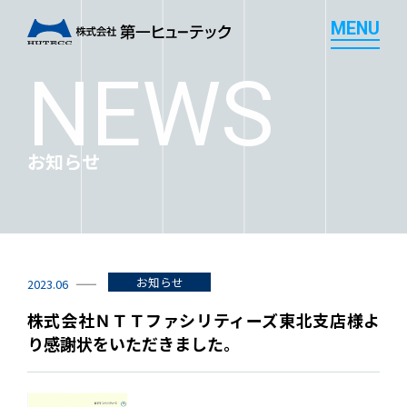
M
E
N
U
M
E
N
U
NEWS
お知らせ
お知らせ
2023.06
株式会社ＮＴＴファシリティーズ東北支店様よ
り感謝状をいただきました。