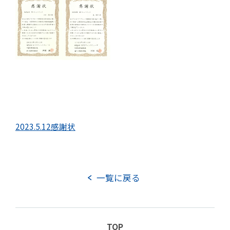
TOP
実績紹介
2023.5.12感謝状
お知らせ
DXへの取り組み
事業案内
その他の取り組み
一覧に戻る
企業情報
企業理念
会社概要
役員紹介
TOP