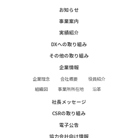
組織図
事業所所在地
沿革
お知らせ
社長メッセージ
事業案内
実績紹介
CSRの取り組み
DXへの取り組み
電子公告
その他の取り組み
協力会社向け情報
企業情報
協力会社向けサイト(PW必須）
企業理念
会社概要
役員紹介
書式ダウンロード（安全衛生管理規則掲載）
組織図
事業所所在地
沿革
協力会社募集要項
社長メッセージ
CSRの取り組み
お問い合わせフォーム
RECRUIT
電子公告
個人情報保護方針
環境保護⽅針
協力会社向け情報