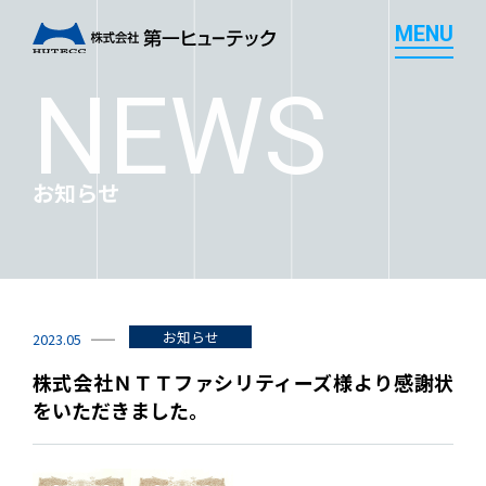
M
E
N
U
M
E
N
U
NEWS
お知らせ
お知らせ
2023.05
株式会社ＮＴＴファシリティーズ様より感謝状
をいただきました。