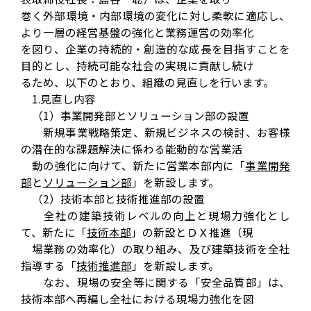
巻く外部環境・内部環境の変化に対し柔軟に適応し、
より一層の経営基盤の強化と業務運営の効率化
を図り、企業の持続的・創造的な成長を目指すことを
目的とし、持続可能な社会の実現に貢献し続け
るため、以下のとおり、組織の見直しを行います。
1.見直し内容
（1）事業開発部とソリューション部の設置
新規事業戦略策定、新規ビジネスの検討、お客様
の潜在的な課題解決に係わる能動的な営業活
動の強化に向けて、新たに営業本部内に「
事業開発
部
と
ソリューション部
」を新設します。
（2）技術本部と技術推進部の設置
全社の建築技術レベルの向上と現場力強化とし
て、新たに「
技術本部
」の新設とＤＸ推進（現
場業務の効率化）の取り組み、及び建築技術を全社
指導する「
技術推進部
」を新設します。
なお、現場の安全等に関する「安全品質部」は、
技術本部へ再編し全社における現場力強化を図