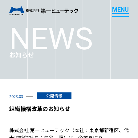
M
E
N
U
M
E
N
U
NEWS
お知らせ
公開情報
2023.03
組織機構改革のお知らせ
株式会社 第一ヒューテック（本社：東京都新宿区、代
表取締役社長：島谷 聡）は、企業を取り