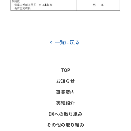
事業案内
その他の取り組み
企業情報
企業理念
会社概要
役員紹介
組織図
事業所所在地
沿革
一覧に戻る
社長メッセージ
CSRの取り組み
TOP
電子公告
お知らせ
事業案内
協力会社向け情報
実績紹介
協力会社向けサイト(PW必須）
DXへの取り組み
書式ダウンロード（安全衛生管理規則掲載）
その他の取り組み
協力会社募集要項