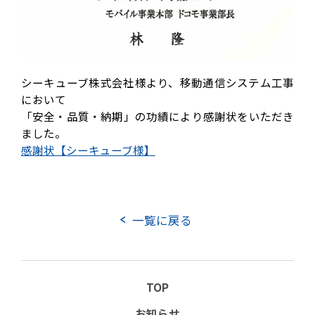
TOP
実績紹介
お知らせ
DXへの取り組み
事業案内
その他の取り組み
シーキューブ株式会社様より、移動通信システム工事
企業情報
において
「安全・品質・納期」の功績により感謝状をいただき
企業理念
会社概要
役員紹介
ました。
組織図
事業所所在地
沿革
感謝状【シーキューブ様】
社長メッセージ
一覧に戻る
CSRの取り組み
電子公告
協力会社向け情報
TOP
協力会社向けサイト(PW必須）
お知らせ