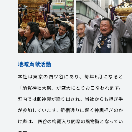
電子公告
協力会社向け情報
協力会社向けサイト(PW必須）
書式ダウンロード（安全衛生管理規則掲載）
協力会社募集要項
地域貢献活動
お問い合わせフォーム
RECRUIT
本社は東京の四ツ谷にあり、毎年6月になると
個人情報保護方針
環境保護⽅針
「須賀神社大祭」が盛大にとりおこなわれます。
町内では御神輿が繰り出され、当社からも担ぎ手
が参加しています。新宿通りに響く神輿担ぎのか
け声は、 四谷の梅雨入り間際の風物詩となってい