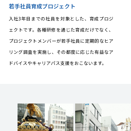
若手社員育成プロジェクト
入社3年目までの社員を対象とした、育成プロジ
ェクトです。各種研修を通じた育成だけでなく、
TOP
実績紹介
プロジェクトメンバーが若手社員に定期的なヒア
お知らせ
DXへの取り組み
リング調査を実施し、その都度に応じた有益なア
事業案内
その他の取り組み
ドバイスやキャリアパス支援をおこないます。
企業情報
企業理念
会社概要
役員紹介
組織図
事業所所在地
沿革
社長メッセージ
CSRの取り組み