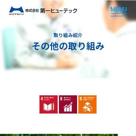
M
E
N
U
M
E
N
U
取り組み紹介
その他の取り組み