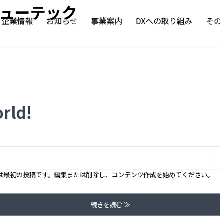
ヒューテック
企業情報
お知らせ
事業案内
DXへの取り組み
そ
TOP
お知らせ
事業案内
実績紹介
rld!
DXへの取り組み
その他の取り組み
企業情報
こちらは最初の投稿です。編集または削除し、コンテンツ作成を始めてください。
企業理念
会社概要
続きを読む ≫
役員紹介