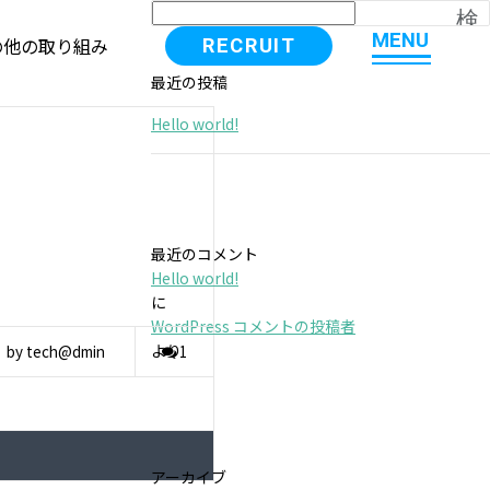
検
索
M
E
N
U
の他の取り組み
RECRUIT
M
E
N
U
最近の投稿
Hello world!
最近のコメント
Hello world!
に
WordPress コメントの投稿者
より
by tech@dmin
1
アーカイブ